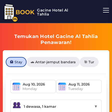
Gacine Hotel Al
BOOK
Tahlia
Temukan Hotel Gacine Al Tahlia
Penawaran!
🏨 Stay
🚗 Antar-jemput bandara
🎯 Tur
Monday
Tuesday
▼