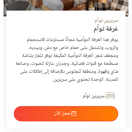
سريرين توأم
غرفة توأم
يوفر هذا الغرفة التوأمية مجانًا مستلزمات الاستحمام
والروب، وتشتمل على حمام خاص مع دش، وبيديه،
ومجفف شعر. الغرفة التوأمية المكيفة توفر تلفاز بشاشة
مسطحة مع قنوات فضائية، وجدران عازلة للصوت، وصانعة
شاي وقهوة، ومنطقة للجلوس بالإضافة إلى إطلالات على
المدينة. الوحدة تحتوي على سريرين.
سريرين توأم
احجز الآن