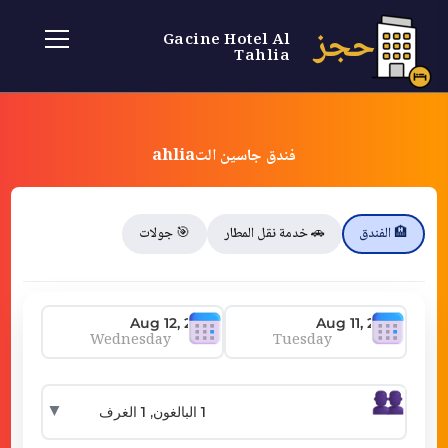
حجز
Gacine Hotel Al
Tahlia
فندق جاسين التahlia
🏨 الفندق
🚗 خدمة نقل المطار
🎯 جولات
Wednesday
Tuesday
▼