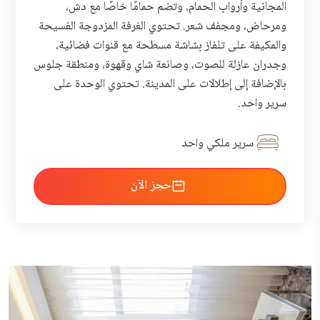
المجانية وأرواب الحمام، وتضم حمامًا خاصًا مع دش،
ومرحاض، ومجفف شعر. تحتوي الغرفة المزدوجة الفسيحة
والمكيفة على تلفاز بشاشة مسطحة مع قنوات فضائية،
وجدران عازلة للصوت، وصانعة شاي وقهوة، ومنطقة جلوس
بالإضافة إلى إطلالات على المدينة. تحتوي الوحدة على
سرير واحد.
سرير ملكي واحد
احجز الآن