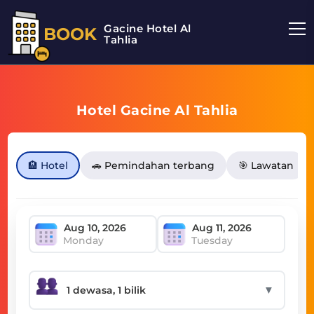
Gacine Hotel Al
BOOK
Tahlia
Hotel Gacine Al Tahlia
🏨 Hotel
🚗 Pemindahan terbang
🎯 Lawatan
Monday
Tuesday
▼