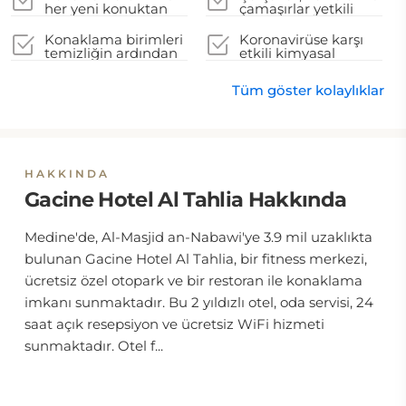
her yeni konuktan
çamaşırlar yetkili
önce dezenfekte
yerel makamların
edilir
talimatlarına uygun
Konaklama birimleri
Koronavirüse karşı
şekilde yıkanır
temizliğin ardından
etkili kimyasal
kapatılır
temizlik malzemeleri
kullanılır
Tüm göster kolaylıklar
HAKKINDA
Gacine Hotel Al Tahlia Hakkında
Medine'de, Al-Masjid an-Nabawi'ye 3.9 mil uzaklıkta
bulunan Gacine Hotel Al Tahlia, bir fitness merkezi,
ücretsiz özel otopark ve bir restoran ile konaklama
imkanı sunmaktadır. Bu 2 yıldızlı otel, oda servisi, 24
saat açık resepsiyon ve ücretsiz WiFi hizmeti
sunmaktadır. Otel f...