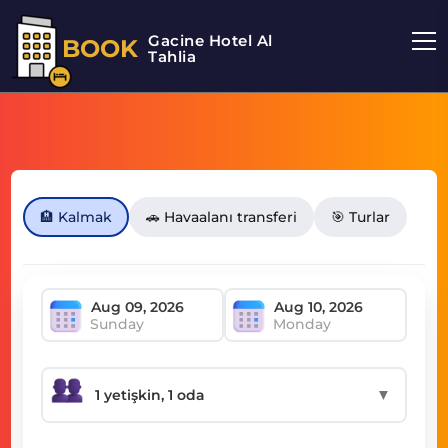
Gacine Hotel Al
BOOK
Tahlia
🏨 Kalmak
🚗 Havaalanı transferi
🎯 Turlar
Sunday
Monday
▼