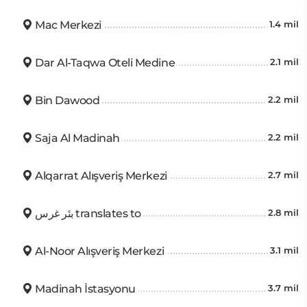
Mac Merkezi
1.4 mil
Dar Al-Taqwa Oteli Medine
2.1 mil
Bin Dawood
2.2 mil
Saja Al Madinah
2.2 mil
Alqarrat Alışveriş Merkezi
2.7 mil
بئر غرس translates to
2.8 mil
Al-Noor Alışveriş Merkezi
3.1 mil
Madinah İstasyonu
3.7 mil